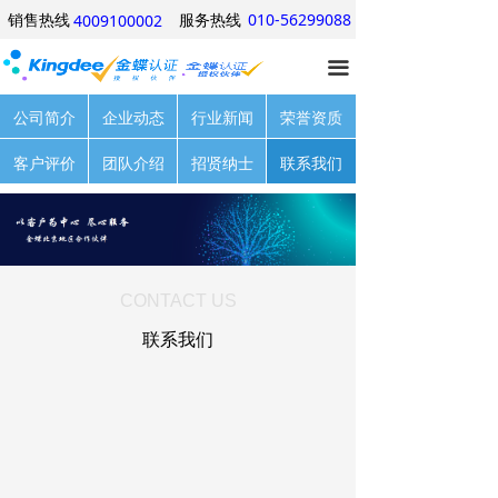
销售热线
服务热线
010-56299088
4009100002
网站首页
끀
产品中心
公司简介
企业动态
行业新闻
荣誉资质
行业方案
客户评价
团队介绍
招贤纳士
联系我们
经典案例
关于我们
优惠信息
CONTACT US
产品试用
联系我们