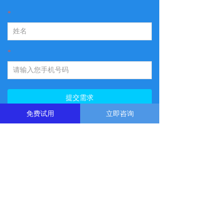
*
*
提交需求
免费试用
立即咨询
扫描对话金联世纪总经理
关注金联世纪公众号
金蝶云全国十大合作伙伴